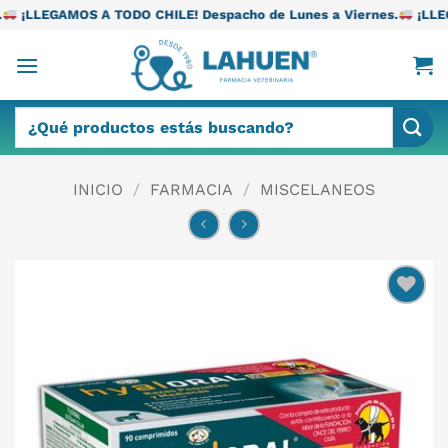
Saltar
TODO CHILE! Despacho de Lunes a Viernes.
¡LLEGAMOS A TODO CH
al
contenido
Buscar
por:
INICIO
/
FARMACIA
/
MISCELANEOS