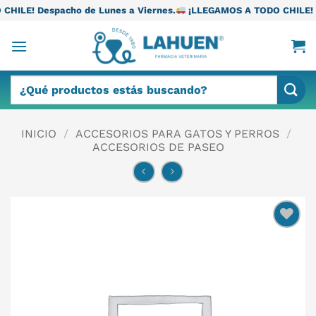
Saltar
o de Lunes a Viernes.
¡LLEGAMOS A TODO CHILE! Despacho de Lun
al
contenido
Buscar
por:
INICIO
/
ACCESORIOS PARA GATOS Y PERROS
/
ACCESORIOS DE PASEO