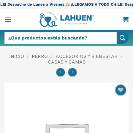
Saltar
 Lunes a Viernes.
¡LLEGAMOS A TODO CHILE! Despacho de Lunes 
al
contenido
Buscar
por:
INICIO
/
PERRO
/
ACCESORIOS Y BIENESTAR
/
CASAS Y CAMAS