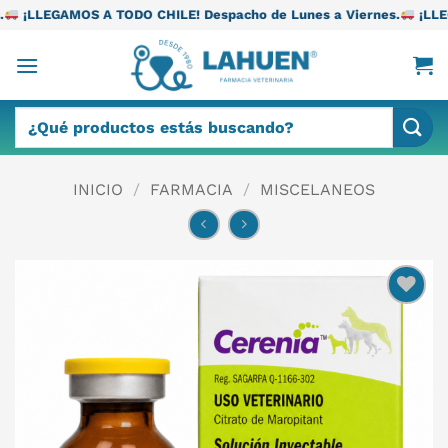
Saltar
A TODO CHILE! Despacho de Lunes a Viernes.
¡LLEGAMOS A TODO 
al
contenido
Buscar
por:
INICIO
/
FARMACIA
/
MISCELANEOS