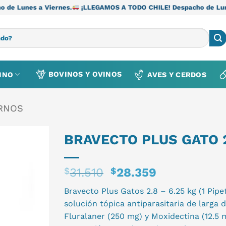
ernes.
¡LLEGAMOS A TODO CHILE! Despacho de Lunes a Viernes.
BOVINOS Y OVINOS
INO
AVES Y CERDOS
ERNOS
BRAVECTO PLUS GATO 2.
El
El
$
31.510
$
28.359
precio
precio
Bravecto Plus Gatos 2.8 – 6.25 kg (1 Pip
original
actual
solución tópica antiparasitaria de larga
era:
es:
Fluralaner (250 mg) y Moxidectina (12.5 
$31.510.
$28.359.