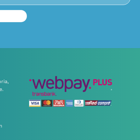
ria,
e.
m