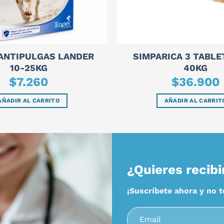
 ANTIPULGAS LANDER
SIMPARICA 3 TABLE
10-25KG
40KG
$
7.260
$
36.900
AÑADIR AL CARRITO
AÑADIR AL CARRIT
¿Quieres recibi
¡Suscríbete ahora y no 