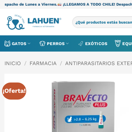
Saltar
es a Viernes.
¡LLEGAMOS A TODO CHILE! Despacho de Lunes a Vi
al
contenido
Buscar
por:
GATOS
PERROS
EXÓTICOS
EQU
INICIO
/
FARMACIA
/
ANTIPARASITARIOS EXT
¡Oferta!