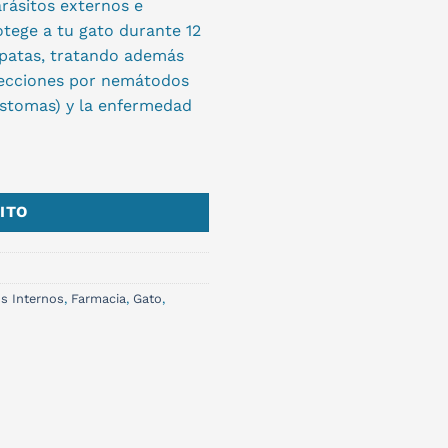
rásitos externos e
tege a tu gato durante 12
apatas, tratando además
nfecciones por nemátodos
ostomas) y la enfermedad
ITO
os Internos
,
Farmacia
,
Gato
,