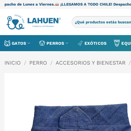
Saltar
es a Viernes.
¡LLEGAMOS A TODO CHILE! Despacho de Lunes a Vi
al
contenido
Buscar
por:
GATOS
PERROS
EXÓTICOS
EQU
INICIO
/
PERRO
/
ACCESORIOS Y BIENESTAR
/