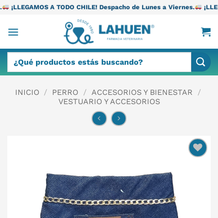
Saltar
TODO CHILE! Despacho de Lunes a Viernes.
¡LLEGAMOS A TODO CH
al
contenido
Buscar
por:
INICIO
/
PERRO
/
ACCESORIOS Y BIENESTAR
/
VESTUARIO Y ACCESORIOS