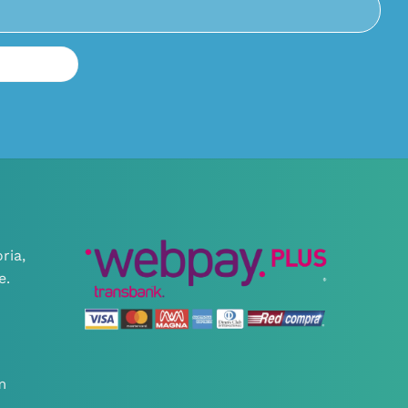
ria,
e.
m