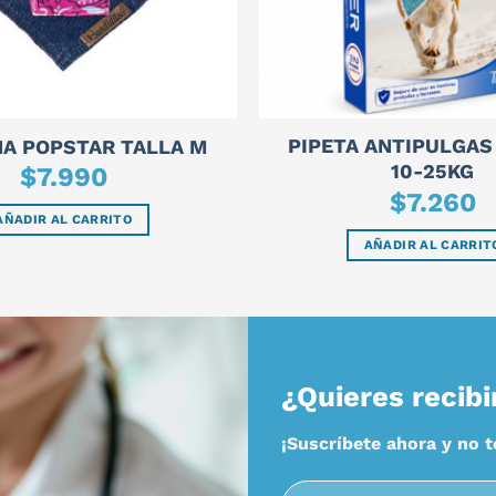
PIPETA ANTIPULGAS
A POPSTAR TALLA M
10-25KG
$
7.990
$
7.260
AÑADIR AL CARRITO
AÑADIR AL CARRIT
¿Quieres recibi
¡Suscríbete ahora y no 