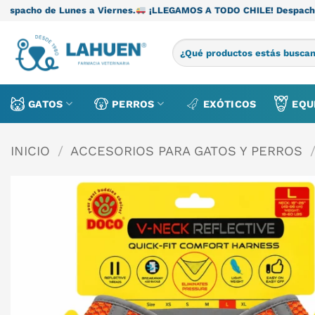
Saltar
s a Viernes.
¡LLEGAMOS A TODO CHILE! Despacho de Lunes a Vie
al
contenido
Buscar
por:
GATOS
PERROS
EXÓTICOS
EQU
INICIO
/
ACCESORIOS PARA GATOS Y PERROS