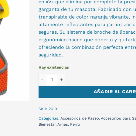
en «V» que elimina por completo la presi
garganta de tu mascota. Fabricado con u
transpirable de color naranja vibrante, 
altamente reflectantes para garantizar 
seguras. Su sistema de broche de liberac
ergonómico hacen que ponerlo y quitarl
ofreciendo la combinación perfecta entre
seguridad.
Hay existencias
ARNES DOCO ATHLETICA T-L cantidad
AÑADIR AL CARR
SKU:
26101
Categorías:
Accesorios de Paseo
,
Accesorios para Ga
Bienestar
,
Arnes
,
Perro