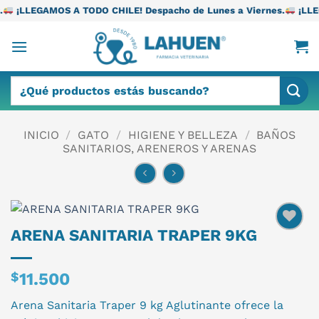
Saltar
 TODO CHILE! Despacho de Lunes a Viernes.
¡LLEGAMOS A TODO C
al
contenido
Buscar
por:
INICIO
/
GATO
/
HIGIENE Y BELLEZA
/
BAÑOS
SANITARIOS, ARENEROS Y ARENAS
ARENA SANITARIA TRAPER 9KG
$
11.500
Arena Sanitaria Traper 9 kg Aglutinante ofrece la