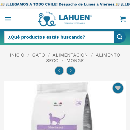
Saltar
TODO CHILE! Despacho de Lunes a Viernes.
¡LLEGAMOS A TODO CH
al
contenido
Buscar
por:
INICIO
/
GATO
/
ALIMENTACIÓN
/
ALIMENTO
SECO
/
MONGE