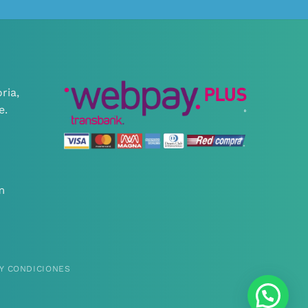
ria,
e.
m
Y CONDICIONES
¿Necesitas ayuda?