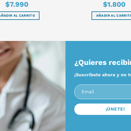
$
7.990
$
1.800
AÑADIR AL CARRITO
AÑADIR AL CARRIT
¿Quieres recibi
¡Suscríbete ahora y no 