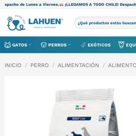
Saltar
unes a Viernes.
¡LLEGAMOS A TODO CHILE! Despacho de Lunes a 
al
contenido
Buscar
por:
GATOS
PERROS
EXÓTICOS
EQU
INICIO
/
PERRO
/
ALIMENTACIÓN
/
ALIMENT