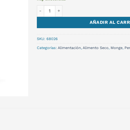
MONGE MEDIUM ADULTO 3KG NC cantidad
AÑADIR AL CARR
SKU:
68026
Categorías:
Alimentación
,
Alimento Seco
,
Monge
,
Pe