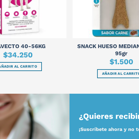
SNACK HUESO MEDIA
AVECTO 40-56KG
95gr
$
34.250
$
1.500
AÑADIR AL CARRITO
AÑADIR AL CARRIT
¿Quieres recibi
¡Suscríbete ahora y no 