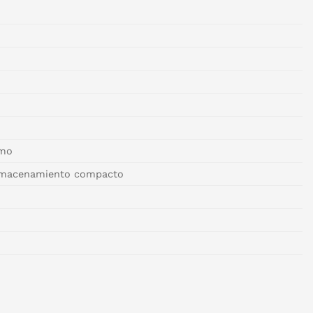
imo
 almacenamiento compacto