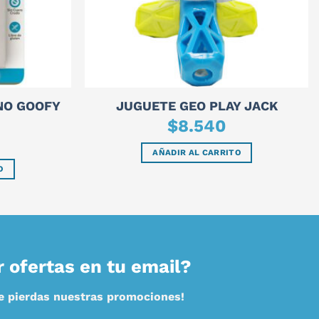
NO GOOFY
JUGUETE GEO PLAY JACK
$
8.540
AÑADIR AL CARRITO
O
r ofertas en tu email?
te pierdas nuestras promociones!