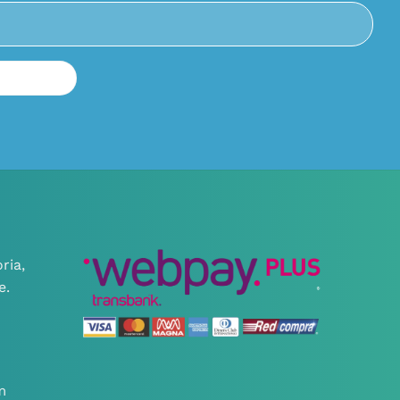
ria,
e.
m