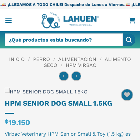
Saltar
 TODO CHILE! Despacho de Lunes a Viernes.
¡LLEGAMOS A TODO C
al
contenido
Buscar
por:
INICIO
/
PERRO
/
ALIMENTACIÓN
/
ALIMENTO
SECO
/
HPM VIRBAC
HPM SENIOR DOG SMALL 1.5KG
$
19.150
Virbac Veterinary HPM Senior Small & Toy (1.5 kg) es