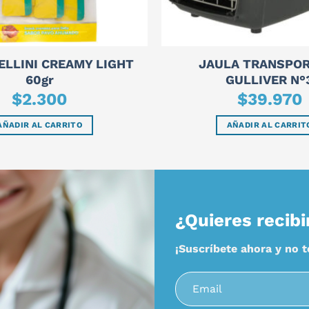
ELLINI CREAMY LIGHT
JAULA TRANSPOR
60gr
GULLIVER N°
$
2.300
$
39.970
AÑADIR AL CARRITO
AÑADIR AL CARRIT
¿Quieres recibi
¡Suscríbete ahora y no 