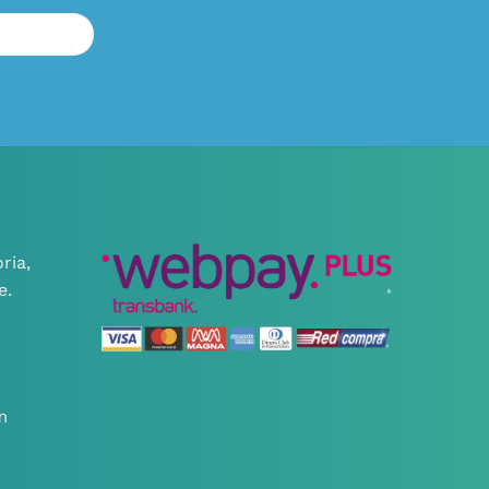
ria,
e.
m