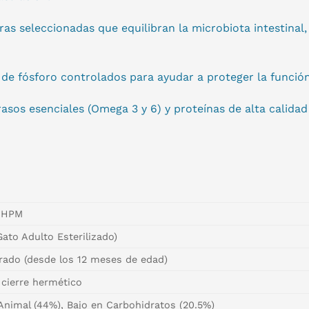
bras seleccionadas que equilibran la microbiota intestinal
e fósforo controlados para ayudar a proteger la función re
grasos esenciales (Omega 3 y 6) y proteínas de alta calida
y HPM
ato Adulto Esterilizado)
rado (desde los 12 meses de edad)
 cierre hermético
 Animal (44%), Bajo en Carbohidratos (20.5%)