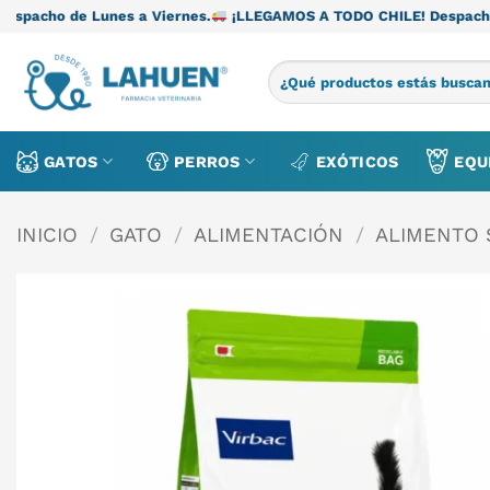
Saltar
es a Viernes.
¡LLEGAMOS A TODO CHILE! Despacho de Lunes a Vi
al
contenido
Buscar
por:
GATOS
PERROS
EXÓTICOS
EQU
INICIO
/
GATO
/
ALIMENTACIÓN
/
ALIMENTO