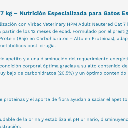
7 kg – Nutrición Especializada para Gatos Es
erilización con Virbac Veterinary HPM Adult Neutered Cat
partir de los 12 meses de edad. Formulado por el prestigi
rotein (Bajo en Carbohidratos – Alto en Proteínas), adapt
metabólicos post-cirugía.
de apetito y a una disminución del requerimiento energét
ondición corporal óptima gracias a su alto contenido de 
y bajo de carbohidratos (20.5%) y un óptimo contenido d
proteínas y el aporte de fibra ayudan a saciar el apetito
dable de la orina y estabiliza el pH urinario, disminuye
astración.