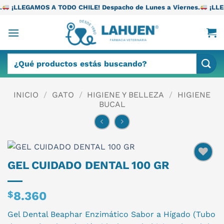
Saltar
 TODO CHILE! Despacho de Lunes a Viernes.
¡LLEGAMOS A TODO C
al
contenido
Buscar
por:
INICIO
/
GATO
/
HIGIENE Y BELLEZA
/
HIGIENE
BUCAL
GEL CUIDADO DENTAL 100 GR
$
8.360
Gel Dental Beaphar Enzimático Sabor a Hígado (Tubo