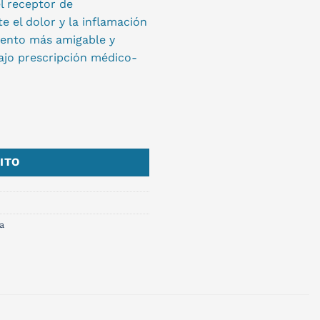
l receptor de
 el dolor y la inflamación
miento más amigable y
ajo prescripción médico-
ITO
a