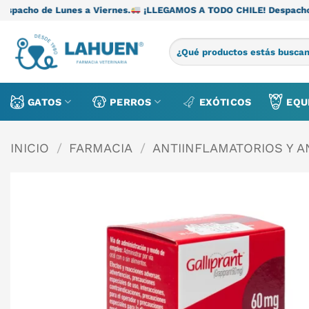
Saltar
s a Viernes.
¡LLEGAMOS A TODO CHILE! Despacho de Lunes a Vie
al
contenido
Buscar
por:
GATOS
PERROS
EXÓTICOS
EQU
INICIO
/
FARMACIA
/
ANTIINFLAMATORIOS Y 