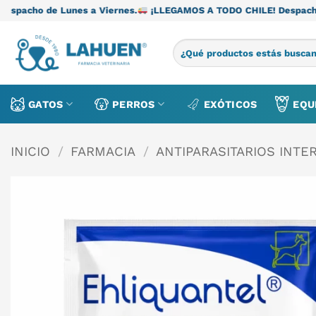
Saltar
es a Viernes.
¡LLEGAMOS A TODO CHILE! Despacho de Lunes a Vi
al
contenido
Buscar
por:
GATOS
PERROS
EXÓTICOS
EQU
INICIO
/
FARMACIA
/
ANTIPARASITARIOS INTE