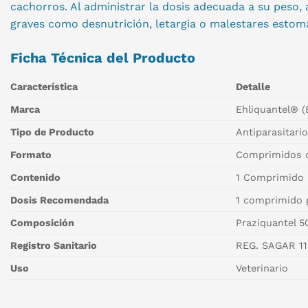
cachorros. Al administrar la dosis adecuada a su peso,
graves como desnutrición, letargia o malestares estom
Ficha Técnica del Producto
Característica
Detalle
Marca
Ehliquantel® (
Tipo de Producto
Antiparasitari
Formato
Comprimidos o
Contenido
1 Comprimido
Dosis Recomendada
1 comprimido p
Composición
Praziquantel 5
Registro Sanitario
REG. SAGAR 11
Uso
Veterinario