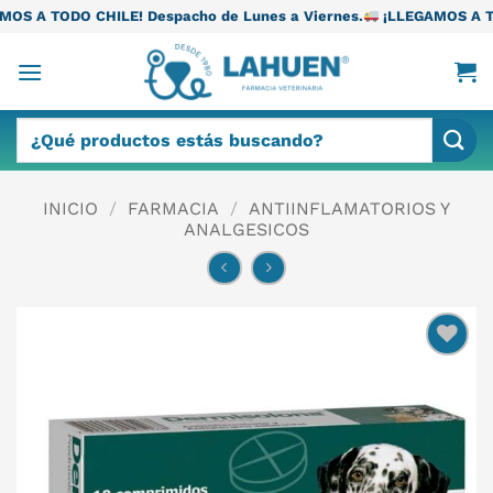
Saltar
E! Despacho de Lunes a Viernes.
¡LLEGAMOS A TODO CHILE! Despa
al
contenido
Buscar
por:
INICIO
/
FARMACIA
/
ANTIINFLAMATORIOS Y
ANALGESICOS