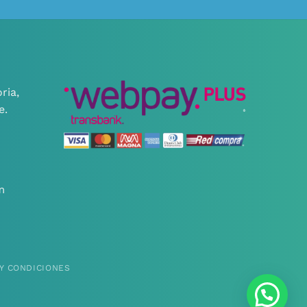
ria,
e.
m
Y CONDICIONES
¿Necesitas ayuda?