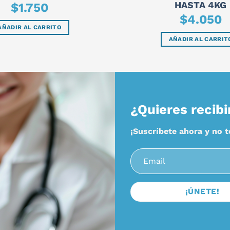
HASTA 4KG
$
1.750
$
4.050
AÑADIR AL CARRITO
AÑADIR AL CARRIT
¿Quieres recibi
¡Suscríbete ahora y no 