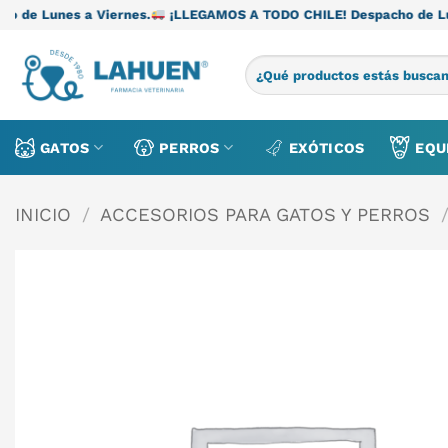
Saltar
a Viernes.
¡LLEGAMOS A TODO CHILE! Despacho de Lunes a Viern
al
contenido
Buscar
por:
GATOS
PERROS
EXÓTICOS
EQU
INICIO
/
ACCESORIOS PARA GATOS Y PERROS