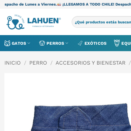
Saltar
unes a Viernes.
¡LLEGAMOS A TODO CHILE! Despacho de Lunes a 
al
contenido
Buscar
por:
GATOS
PERROS
EXÓTICOS
EQU
INICIO
/
PERRO
/
ACCESORIOS Y BIENESTAR
/