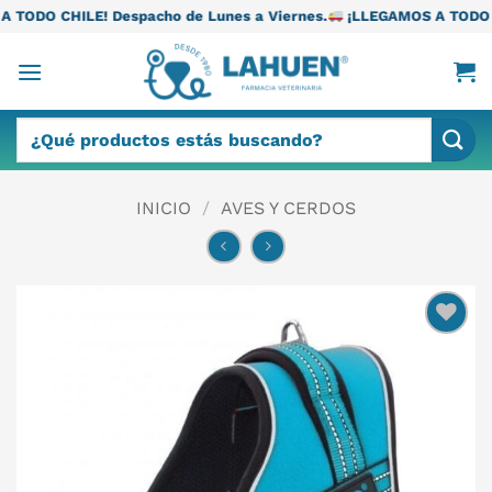
Saltar
pacho de Lunes a Viernes.
¡LLEGAMOS A TODO CHILE! Despacho d
al
contenido
Buscar
por:
INICIO
/
AVES Y CERDOS