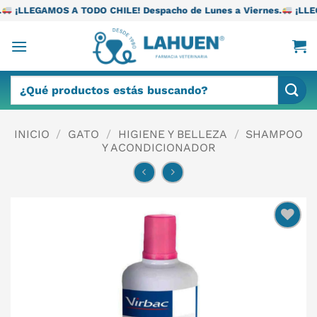
Saltar
TODO CHILE! Despacho de Lunes a Viernes.
¡LLEGAMOS A TODO CH
al
contenido
Buscar
por:
INICIO
/
GATO
/
HIGIENE Y BELLEZA
/
SHAMPOO
Y ACONDICIONADOR