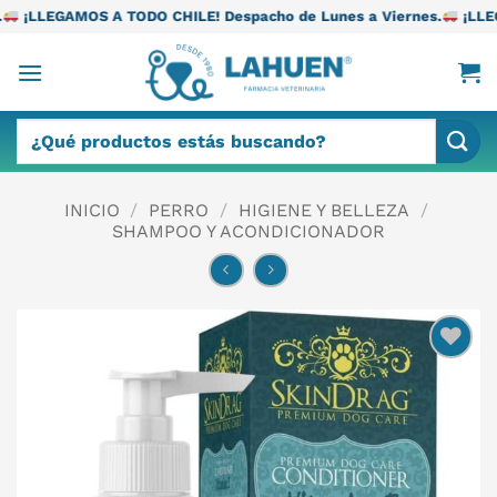
Saltar
TODO CHILE! Despacho de Lunes a Viernes.
¡LLEGAMOS A TODO CH
al
contenido
Buscar
por:
INICIO
/
PERRO
/
HIGIENE Y BELLEZA
/
SHAMPOO Y ACONDICIONADOR